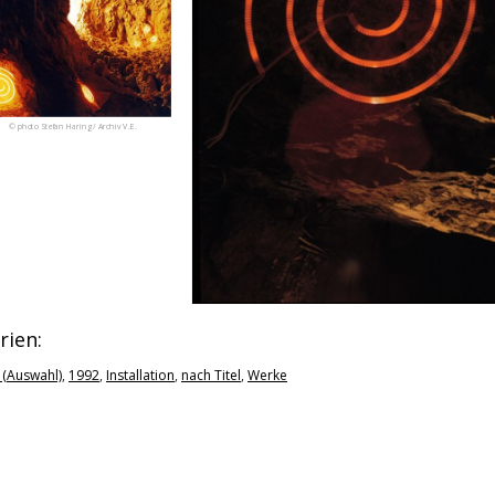
© photo Stefan Haring / Archiv V.E.
© photo: Stefan Haring
rien:
 (Auswahl)
,
1992
,
Installation
,
nach Titel
,
Werke