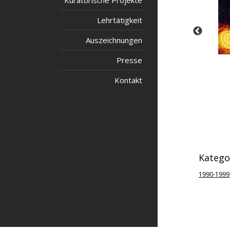
Kuratorische Projekte
Lehrtätigkeit
Auszeichnungen
Presse
© photo Stefan Haring / Archiv V.E.
Haring / Archiv V.E.
Kontakt
Katego
1990-1999