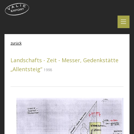
zurück
Landschafts - Zeit - Messer, Gedenkstätte
„Allentsteig“
1998