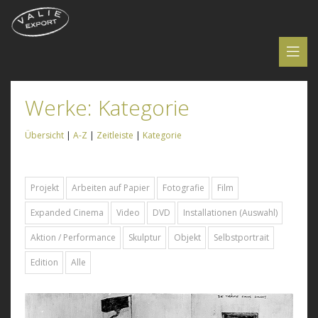
Werke: Kategorie
Übersicht
|
A-Z
|
Zeitleiste
|
Kategorie
Projekt
Arbeiten auf Papier
Fotografie
Film
Expanded Cinema
Video
DVD
Installationen (Auswahl)
Aktion / Performance
Skulptur
Objekt
Selbstportrait
Edition
Alle