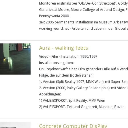
Monitoren erstmals bei "Ob/De+Con(Struction)", Goldy 
Galleries at Moore, Moore College of Art and Design, P
Pennsylvania 2000
seit 2006 permanente Installation im Museum Arbeitswe
working_world.net - Arbeiten und Leben in der Globali
Aura - walking feets
Video - Film - Installation, 1990/1997
Installationsangaben:
Ein Projektor wirft einen Film gehender Füße auf 6 Win
Folge, die auf dem Boden stehen.
1. Version (Split Reality 1997, MMK Wien): mit Super 8 m
2. Version (2000, Paley Gallery Philadelphia): mit Video 
Abbildungen:
1) VALIE EXPORRT. Split Reality, MMK Wien
2) VALIE EXPORT. Zeit und Gegenzeit, Museion, Bozen
Concrete Computer DisPlay