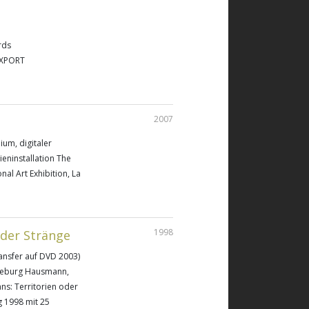
rds
 EXPORT
2007
ium, digitaler
eninstallation The
al Art Exhibition, La
1998
 der Stränge
Transfer auf DVD 2003)
geburg Hausmann,
ns: Territorien oder
g 1998 mit 25