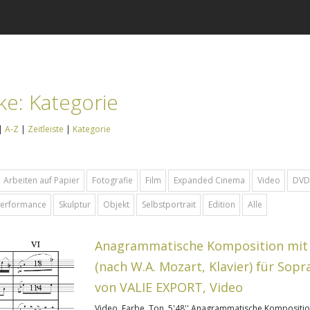
e: Kategorie
|
A-Z
|
Zeitleiste
|
Kategorie
Arbeiten auf Papier
Fotografie
Film
Expanded Cinema
Video
DVD
 Performance
Skulptur
Objekt
Selbstportrait
Edition
Alle
Anagrammatische Komposition mit 
(nach W.A. Mozart, Klavier) für So
von VALIE EXPORT, Video
Video, Farbe, Ton, 5'48'' Anagrammatische Komposition