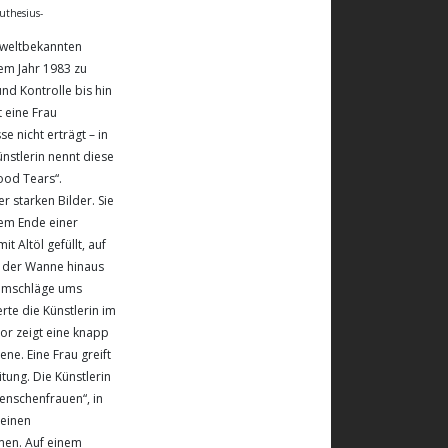
uthesius-
r weltbekannten
em Jahr 1983 zu
und Kontrolle bis hin
 eine Frau
e nicht erträgt – in
stlerin nennt diese
ood Tears“.
r starken Bilder. Sie
nem Ende einer
t Altöl gefüllt, auf
n der Wanne hinaus
romschläge ums
rte die Künstlerin im
or zeigt eine knapp
e. Eine Frau greift
ung. Die Künstlerin
enschenfrauen“, in
 einen
men. Auf einem