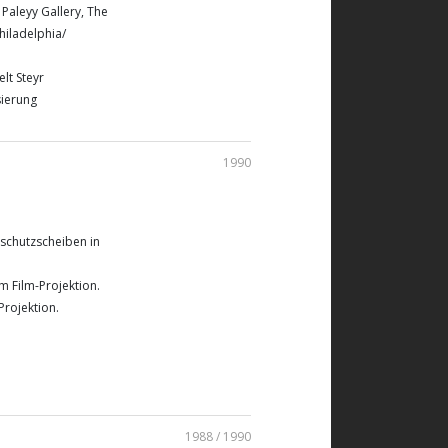
Paleyy Gallery, The
hiladelphia/
lt Steyr
sierung
1990
dschutzscheiben in
m Film-Projektion.
Projektion.
1988 / 1990