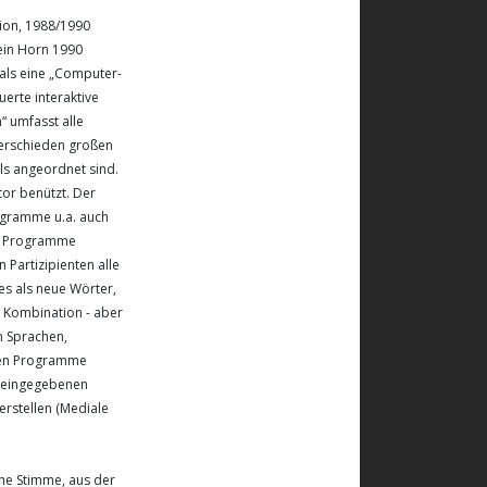
tion, 1988/1990
rein Horn 1990
 als eine „Computer-
uerte interaktive
“ umfasst alle
verschieden großen
ls angeordnet sind.
tor benützt. Der
ogramme u.a. auch
ch Programme
 Partizipienten alle
s als neue Wörter,
, Kombination - aber
n Sprachen,
rden Programme
r eingegebenen
rstellen (Mediale
he Stimme, aus der