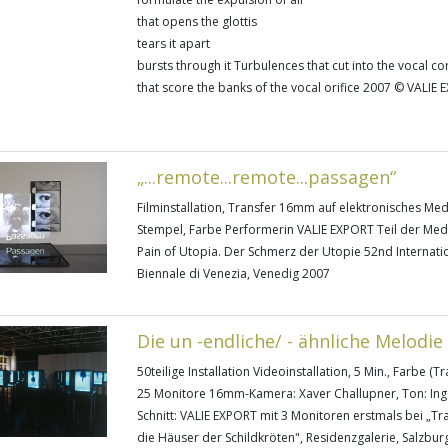
that opens the glottis
tears it apart
bursts through it Turbulences that cut into the vocal co
that score the banks of the vocal orifice 2007 © VALIE
„...remote...remote...passagen“
Filminstallation, Transfer 16mm auf elektronisches Med
Stempel, Farbe Performerin VALIE EXPORT Teil der Medi
Pain of Utopia. Der Schmerz der Utopie 52nd Internation
Biennale di Venezia, Venedig 2007
Die un -endliche/ - ähnliche Melodie
50teilige Installation Videoinstallation, 5 Min., Farbe (
25 Monitore 16mm-Kamera: Xaver Challupner, Ton: In
Schnitt: VALIE EXPORT mit 3 Monitoren erstmals bei „Tra
die Häuser der Schildkröten", Residenzgalerie, Salzbur