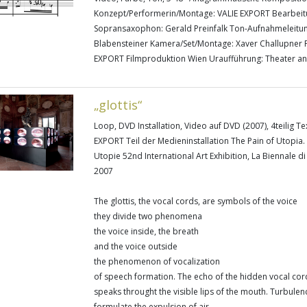
Konzept/Performerin/Montage: VALIE EXPORT Bearbeit
Sopransaxophon: Gerald Preinfalk Ton-Aufnahmeleitun
Blabensteiner Kamera/Set/Montage: Xaver Challupner P
EXPORT Filmproduktion Wien Uraufführung: Theater an
„glottis“
Loop, DVD Installation, Video auf DVD (2007), 4teilig Te
EXPORT Teil der Medieninstallation The Pain of Utopia
Utopie 52nd International Art Exhibition, La Biennale d
2007
The glottis, the vocal cords, are symbols of the voice
they divide two phenomena
the voice inside, the breath
and the voice outside
the phenomenon of vocalization
of speech formation. The echo of the hidden vocal cor
speaks throught the visible lips of the mouth. Turbulen
formulate the expulsion of air