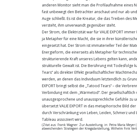
anderen Monitor sieht man die Profilaufnahme eines 
fast unbewegt den Betrachter anschaut und nur ab und 
Auge schließt. Es ist die Kreatur, die das Treiben des 
versteht, ihm unverwandt gegenüber steht.
Der Strom, die Elektrizität war für VALIE EXPORT immer 
ja Metapher für eine Macht, die sie in ihrer künstlerisch
eingesetzt hat. Der Strom ist immaterieller Teil der Mate
Energieform, die einerseits als Metapher für technische
strukturierende Kraft unseres Lebens gelten kann, ander
strukturelle Gewalt ist. Die Berührung mit Todesfolge 
Tears“ als direkter Effekt gesellschaftlicher Machtmec
werden, an denen das Individuum letztendlich zu Grun
EXPORT bringt selbst die „Tatood Tears“ – die Verbren
Verbindung mit dem „Wärmetod“. Der gesellschaftlich 
unausgesprochene und unaussprechliche Gefühle zu u
übersetzt VALIE EXPORT in das metaphorische Bild de
durch Verschränkung von Leben, Leiden, Schmerz und 
Tableau assoziiert wird.
(Zitat aus: Frank Wagner: Zur Ausstellung, in: Petra Maria Meyer (
abweichenden Strategien der Kriegsdarstellung, Wilhelm Fink Verla