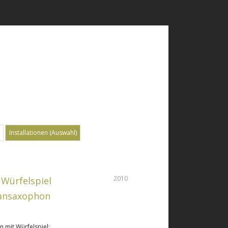
Installationen (Auswahl)
2010
Würfelspiel
pransaxophon
 mit Würfelspiel: