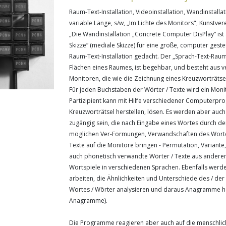
Raum-Text-Installation, Videoinstallation, Wandinstalla
variable Länge, s/w, „Im Lichte des Monitors", Kunstve
„Die Wandinstallation „Concrete Computer DisPlay“ ist
Skizze“ (mediale Skizze) für eine große, computer geste
Raum-Text-Installation gedacht. Der „Sprach-Text-Raum
Flächen eines Raumes, ist begehbar, und besteht aus 
Monitoren, die wie die Zeichnung eines Kreuzworträtse
Für jeden Buchstaben der Wörter / Texte wird ein Moni
Partizipient kann mit Hilfe verschiedener Computerpr
Kreuzworträtsel herstellen, lösen. Es werden aber au
zugängig sein, die nach Eingabe eines Wortes durch den
möglichen Ver-Formungen, Verwandschaften des Worte
Texte auf die Monitore bringen - Permutation, Variante
auch phonetisch verwandte Wörter / Texte aus andere
Wortspiele in verschiedenen Sprachen. Ebenfalls we
arbeiten, die Ähnlichkeiten und Unterschiede des / de
Wortes / Wörter analysieren und daraus Anagramme he
Anagramme).
Die Programme reagieren aber auch auf die menschlic