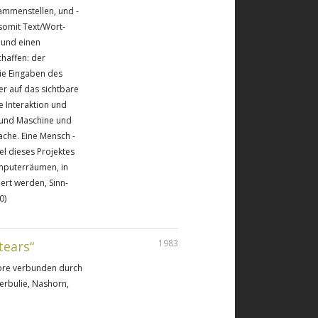
sammenstellen, und -
omit Text/Wort-
 und einen
haffen: der
ie Eingaben des
er auf das sichtbare
 Interaktion und
 und Maschine und
che. Eine Mensch -
el dieses Projektes
omputerräumen, in
ert werden, Sinn-
0)
1983
tears“
tore verbunden durch
erbulie, Nashorn,