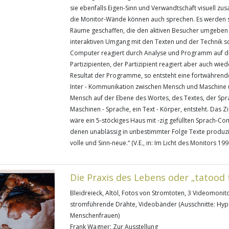
sie ebenfalls Eigen-Sinn und Verwandtschaft visuell zu
die Monitor-Wände können auch sprechen. Es werden s
Räume geschaffen, die den aktiven Besucher umgeben
interaktiven Umgang mit den Texten und der Technik sc
Computer reagiert durch Analyse und Programm auf d
Partizipienten, der Partizipient reagiert aber auch wied
Resultat der Programme, so entsteht eine fortwährende
Inter - Kommunikation zwischen Mensch und Maschine
Mensch auf der Ebene des Wortes, des Textes, der Spra
Maschinen - Sprache, ein Text - Körper, entsteht. Das Zi
wäre ein 5-stöckiges Haus mit -zig gefüllten Sprach-C
denen unablässig in unbestimmter Folge Texte produzi
volle und Sinn-neue.“ (V.E., in: Im Licht des Monitors 199
Die Praxis des Lebens oder „tatood 
Bleidreieck, Altöl, Fotos von Stromtoten, 3 Videomoni
stromführende Drähte, Videobänder (Ausschnitte: Hyp
Menschenfrauen)
Frank Wagner: Zur Ausstellung