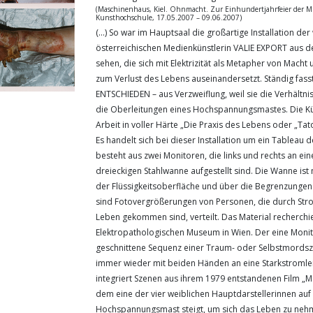
(Maschinenhaus, Kiel. Ohnmacht. Zur Einhundertjahrfeier der M
Kunsthochschule, 17.05.2007 – 09.06.2007)
(...) So war im Hauptsaal die großartige Installation de
österreichischen Medienkünstlerin VALIE EXPORT aus d
sehen, die sich mit Elektrizität als Metapher von Macht 
zum Verlust des Lebens auseinandersetzt. Ständig fasst
ENTSCHIEDEN – aus Verzweiflung, weil sie die Verhältniss
die Oberleitungen eines Hochspannungsmastes. Die Kün
Arbeit in voller Härte „Die Praxis des Lebens oder „Tat
Es handelt sich bei dieser Installation um ein Tableau de
besteht aus zwei Monitoren, die links und rechts an ei
dreieckigen Stahlwanne aufgestellt sind. Die Wanne ist mi
der Flüssigkeitsoberfläche und über die Begrenzunge
sind Fotovergrößerungen von Personen, die durch St
Leben gekommen sind, verteilt. Das Material recherchie
Elektropathologischen Museum in Wien. Der eine Monit
geschnittene Sequenz einer Traum- oder Selbstmordszen
immer wieder mit beiden Händen an eine Starkstromleit
integriert Szenen aus ihrem 1979 entstandenen Film „M
dem eine der vier weiblichen Hauptdarstellerinnen auf
Hochspannungsmast steigt, um sich das Leben zu neh