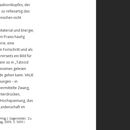
Nashornkopfes, der
zu reflexartig das
Menschen nicht
Material und Energie,
en Praxis häufig
rie, eine
n Fortschritt und als
erseits ein Bild für
kann so in „Tatood
hanismen gelesen
de gehen kann. VALIE
nungen – in
vermittelte Zwang,
nterdrücken,
r Hochspannung, das
Leidenschaft im
Hrsg.): Gegenbilder. Zu
g, 2009, S. 500f.)