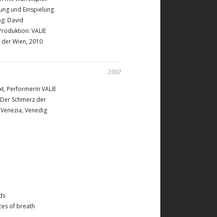
ung und Einspielung
g: David
roduktion: VALIE
 der Wien, 2010
2007
xt, Performerin VALIE
. Der Schmerz der
i Venezia, Venedig
ds
ces of breath