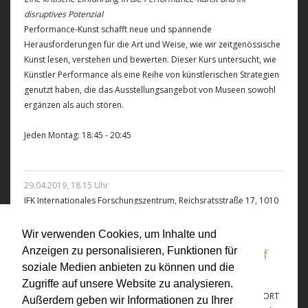
disruptives Potenzial
Performance-Kunst schafft neue und spannende
Herausforderungen für die Art und Weise, wie wir zeitgenössische
Kunst lesen, verstehen und bewerten. Dieser Kurs untersucht, wie
Künstler Performance als eine Reihe von künstlerischen Strategien
genutzt haben, die das Ausstellungsangebot von Museen sowohl
ergänzen als auch stören.
Jeden Montag: 18:45 - 20:45
29.04.2019, 18.15 Uhr
IFK Internationales Forschungszentrum, Reichsratsstraße 17, 1010
Wien
Lecture: Nathan Stobaugh: Madonna,
Wir verwenden Cookies, um Inhalte und
Anzeigen zu personalisieren, Funktionen für
Medusa, Medium: Attending to the Art of
soziale Medien anbieten zu können und die
VALIE EXPORT
Zugriffe auf unsere Website zu analysieren.
The work of Austrian media and performance artist VALIE EXPORT
Außerdem geben wir Informationen zu Ihrer