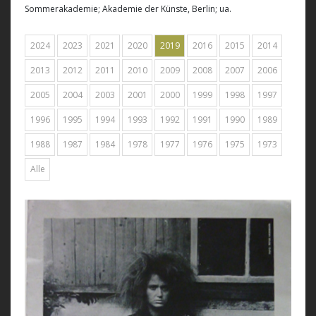
Sommerakademie; Akademie der Künste, Berlin; ua.
2024
2023
2021
2020
2019
2016
2015
2014
2013
2012
2011
2010
2009
2008
2007
2006
2005
2004
2003
2001
2000
1999
1998
1997
1996
1995
1994
1993
1992
1991
1990
1989
1988
1987
1984
1978
1977
1976
1975
1973
Alle