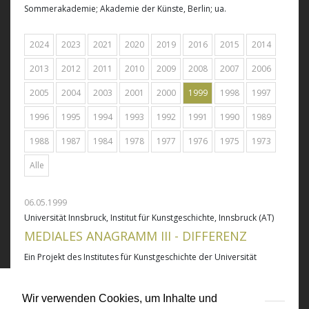
Sommerakademie; Akademie der Künste, Berlin; ua.
2024
2023
2021
2020
2019
2016
2015
2014
2013
2012
2011
2010
2009
2008
2007
2006
2005
2004
2003
2001
2000
1999
1998
1997
1996
1995
1994
1993
1992
1991
1990
1989
1988
1987
1984
1978
1977
1976
1975
1973
Alle
06.05.1999
Universität Innsbruck, Institut für Kunstgeschichte, Innsbruck (AT)
MEDIALES ANAGRAMM III - DIFFERENZ
Ein Projekt des Institutes für Kunstgeschichte der Universität
Innsbruck. Institut für Kunstgeschicht
Wir verwenden Cookies, um Inhalte und