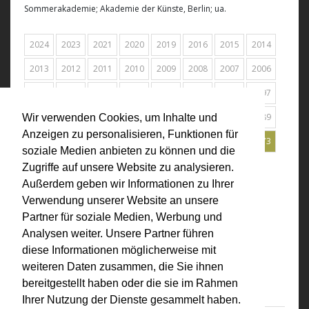
Sommerakademie; Akademie der Künste, Berlin; ua.
2024
2023
2021
2020
2019
2016
2015
2014
2013
2012
2011
2010
2009
2008
2007
2006
2005
2004
2003
2001
2000
1999
1998
1997
1996
1995
1994
1993
1992
1991
1990
1989
Wir verwenden Cookies, um Inhalte und
Anzeigen zu personalisieren, Funktionen für
1988
1987
1984
1978
1977
1976
1975
1973
soziale Medien anbieten zu können und die
Alle
Zugriffe auf unsere Website zu analysieren.
Außerdem geben wir Informationen zu Ihrer
Verwendung unserer Website an unsere
1973
Partner für soziale Medien, Werbung und
steirischer herbst, Graz (AT)
Analysen weiter. Unsere Partner führen
Audiovisuelle Botschaften,
diese Informationen möglicherweise mit
Dreiländerbiennale Trigon '73
weiteren Daten zusammen, die Sie ihnen
bereitgestellt haben oder die sie im Rahmen
Ihrer Nutzung der Dienste gesammelt haben.