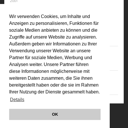
2001
Secession, Wien (AT)
Vorbilder Nachbilder. Positionenen
Wir verwenden Cookies, um Inhalte und
österreichischer Künstlerinnen zu den
Anzeigen zu personalisieren, Funktionen für
soziale Medien anbieten zu können und die
neuen Medien (Buchpräsentation)
Zugriffe auf unsere Website zu analysieren.
Außerdem geben wir Informationen zu Ihrer
Verwendung unserer Website an unsere
2001
Partner für soziale Medien, Werbung und
Worm, Rotterdam (NL)
Analysen weiter. Unsere Partner führen
diese Informationen möglicherweise mit
2001
weiteren Daten zusammen, die Sie ihnen
Oldenburg Kulturamt, Oldenburg (DE)
bereitgestellt haben oder die sie im Rahmen
Ihrer Nutzung der Dienste gesammelt haben.
Details
© VALIE EXPORT 2026
Impressum |
OK
Datenschutz
Links