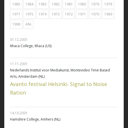
1985
1984
1983
1982
1981
1980
1979
1978
1977
1975
1974
1973
1972
1971
1970
1969
1968
Alle
01.12.2001
Ithaca College, Ithaca (US)
11.11.2001
Nederlands Institut voor Mediakunst, Montevideo Time Based
Arts, Amsterdam (NL)
Avanto festival Helsinki. Signal to Noise
Ration
14.10.2001
Hamshire College, Amhers (NL)