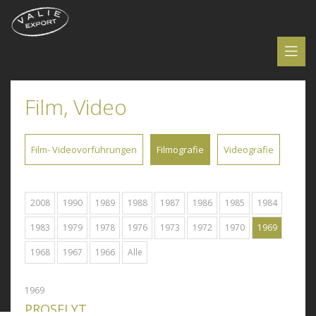
Film, Video
Film- Videovorführungen
Filmografie
Videografie
2008
1990
1989
1988
1987
1986
1985
1984
1983
1979
1978
1976
1973
1972
1970
1969
1968
1967
1966
Alle
1969
PROSELYT