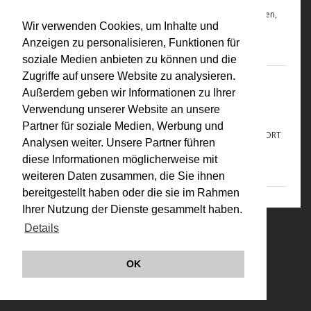
expanded movie, communication action, Projekt Retinalstrahlen,
Wir verwenden Cookies, um Inhalte und
menschliches Auge, Kinosaal, „Wirklichkeit"
Anzeigen zu personalisieren, Funktionen für
soziale Medien anbieten zu können und die
Zugriffe auf unsere Website zu analysieren.
1969
Außerdem geben wir Informationen zu Ihrer
Eine Reise ist eine Reise wert
Verwendung unserer Website an unsere
N8mm, 3 Min., s/w, ohne Ton Raum-Zeit-Film, Urlaubsfilm mit
Partner für soziale Medien, Werbung und
Bestellschein, Scheck oder Bargeld Kamera, Schnitt: VALIE EXPORT
Analysen weiter. Unsere Partner führen
mit Peter Weibel Augusta Lichtspiele, München 1969
diese Informationen möglicherweise mit
weiteren Daten zusammen, die Sie ihnen
bereitgestellt haben oder die sie im Rahmen
Ihrer Nutzung der Dienste gesammelt haben.
Details
© VALIE EXPORT 2026
Impressum |
Datenschutz
Links
OK