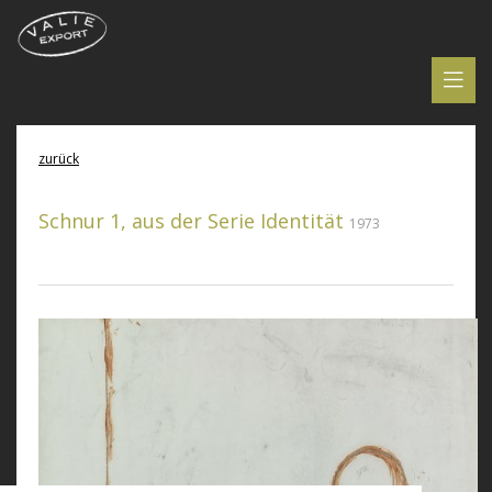
zurück
Schnur 1, aus der Serie Identität
1973