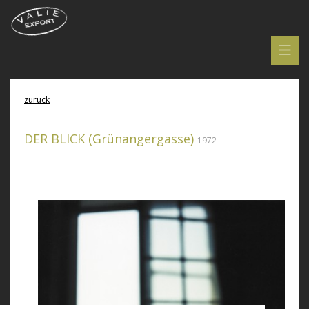
zurück
DER BLICK (Grünangergasse)
1972