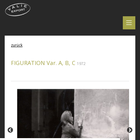
zurück
FIGURATION Var. A, B, C
1972