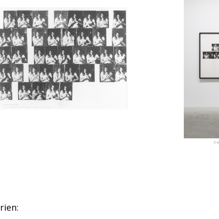
© @
rien: