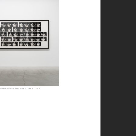
 Fotomuseum Winterthur Conradin Frei