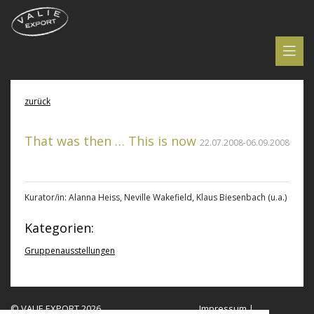
zurück
That was then … This is now
22.07.2008-06.09.2008
Kurator/in: Alanna Heiss, Neville Wakefield, Klaus Biesenbach (u.a.)
Kategorien:
Gruppenausstellungen
© VALIE EXPORT 2026
Impressum |