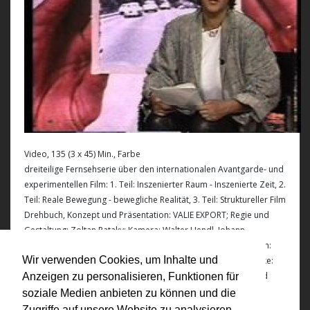
Video, 135 (3 x 45) Min., Farbe
dreiteilige Fernsehserie über den internationalen Avantgarde- und
experimentellen Film: 1. Teil: Inszenierter Raum - Inszenierte Zeit, 2.
Teil: Reale Bewegung - bewegliche Realität, 3. Teil: Struktureller Film
Drehbuch, Konzept und Präsentation: VALIE EXPORT; Regie und
Gestaltung: Zoltan Pataky; Kamera: Walter Hendl, Johann
Weninger, Hans Georg Havlik; Bildschnitt: Rudolf Pfabigan; Ton:
Wir verwenden Cookies, um Inhalte und
Johann Riedl; MAZ Technik: Hannes Wusta, Heinz Lahner; Maske:
Lucia Laskaris; Bauten: Adolf Smalix; Produktionsleitung: Ewald
Anzeigen zu personalisieren, Funktionen für
Hontsch; Produktion: ORF/ Kunststücke, Redaktion: Wolfgang
soziale Medien anbieten zu können und die
Ainberger, Wolfgang Lorenz
Zugriffe auf unsere Website zu analysieren.