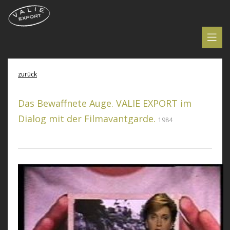
zurück
Das Bewaffnete Auge. VALIE EXPORT im
Dialog mit der Filmavantgarde.
1984