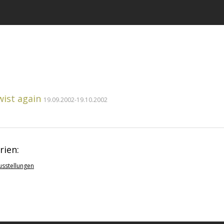
wist again
19.09.2002-19.10.2002
rien:
sstellungen