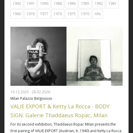
1992
1991
1990
1988
1986
1985
1982
1981
1980
1978
1977
1976
1975
1970
Alle
16.12.2025 - 28.02.2026
Milan Palazzo Belgioioso
VALIE EXPORT & Ketty La Rocca - BODY
SIGN. Galerie Thaddaeus Ropac, Milan
For its second exhibition, Thaddaeus Ropac Milan presents the
first pairing of VALIE EXPORT (Austrian, b. 1940) and Ketty La Rocca