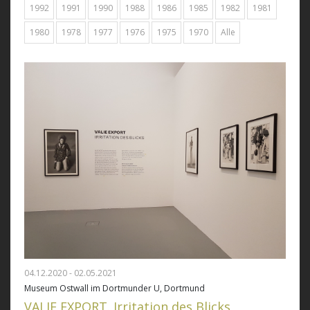
1992
1991
1990
1988
1986
1985
1982
1981
1980
1978
1977
1976
1975
1970
Alle
04.12.2020 - 02.05.2021
Museum Ostwall im Dortmunder U, Dortmund
VALIE EXPORT. Irritation des Blicks