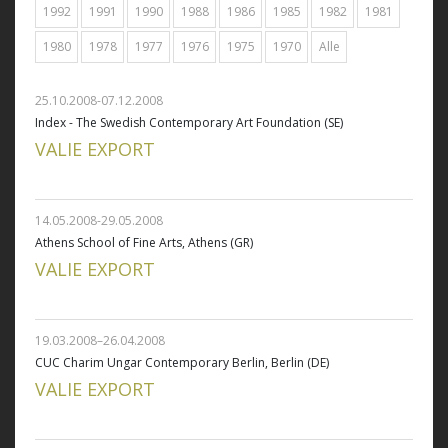
1992
1991
1990
1988
1986
1985
1982
1981
1980
1978
1977
1976
1975
1970
Alle
25.10.2008-07.12.2008
Index - The Swedish Contemporary Art Foundation (SE)
VALIE EXPORT
14.05.2008-29.05.2008
Athens School of Fine Arts, Athens (GR)
VALIE EXPORT
19.03.2008–26.04.2008
CUC Charim Ungar Contemporary Berlin, Berlin (DE)
VALIE EXPORT