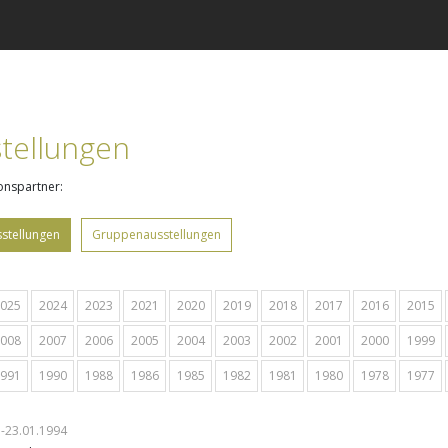
tellungen
onspartner:
sstellungen
Gruppenausstellungen
025
2024
2023
2021
2020
2019
2018
2017
2016
2015
008
2007
2006
2005
2004
2003
2002
2001
2000
1999
991
1990
1988
1986
1985
1982
1981
1980
1978
1977
-23.01.1994