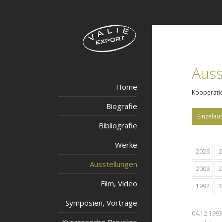
Auss
Home
Kooperati
Biografie
Einzelau
Bibliografie
Werke
2026
2
Ausstellungen
2009
2
Film, Video
1992
1
Symposien, Vorträge
04.12.1993