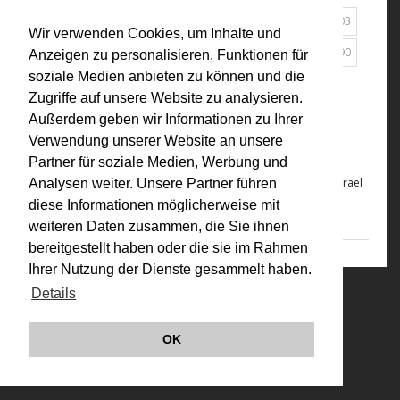
2019
2012
2010
2009
2007
2005
2004
2003
Wir verwenden Cookies, um Inhalte und
2001
2000
1998
1997
1994
1992
1991
1990
Anzeigen zu personalisieren, Funktionen für
soziale Medien anbieten zu können und die
1980
1976
1975
Alle
Zugriffe auf unsere Website zu analysieren.
Außerdem geben wir Informationen zu Ihrer
2009
Verwendung unserer Website an unsere
VALIE EXPORT: Jerusalem Premiere
Partner für soziale Medien, Werbung und
VALIE EXPORT: Jerusalem Premiere
, Kat. zur Ausstellung, The Israel
Analysen weiter. Unsere Partner führen
Museum, Jerusalem, 2009
diese Informationen möglicherweise mit
weiteren Daten zusammen, die Sie ihnen
bereitgestellt haben oder die sie im Rahmen
Ihrer Nutzung der Dienste gesammelt haben.
Details
© VALIE EXPORT 2026
Impressum |
Datenschutz
Links
OK