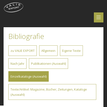
Bibliografie
zu VALIE EXPORT
Allgemein
Eigene Texte
Nach Jahr
Publikationen (Auswahl)
Einzelkataloge (Auswahl)
Texte/Artikel: Magazine, Bücher, Zeitungen, Kataloge
(Auswahl)