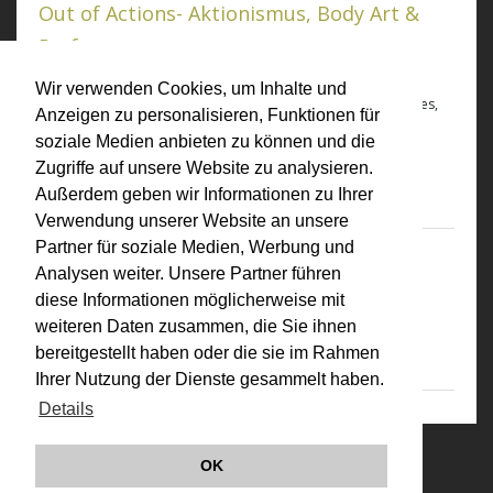
Out of Actions- Aktionismus, Body Art &
Perfromance
Out of Actions- Aktionismus, Body Art & Perfromance
,
Wir verwenden Cookies, um Inhalte und
Ausstellungskatalog Museum of Contemporary Art, Los Angeles,
Anzeigen zu personalisieren, Funktionen für
Österreichisches Museum für Angewandte Kunst Wien, Cantz
soziale Medien anbieten zu können und die
Verlag, Ostfildern
Zugriffe auf unsere Website zu analysieren.
Paul Schimmel, Kristine Stiles, Peter Noever (Hsg)
Außerdem geben wir Informationen zu Ihrer
Verwendung unserer Website an unsere
Partner für soziale Medien, Werbung und
1997
Analysen weiter. Unsere Partner führen
Der neue österreichische Film
diese Informationen möglicherweise mit
Der neue österreichische Film
, Wespennest, 96/97, Wien
weiteren Daten zusammen, die Sie ihnen
Gottfried Schlemmer (Hsg)
bereitgestellt haben oder die sie im Rahmen
Ihrer Nutzung der Dienste gesammelt haben.
Details
© VALIE EXPORT 2026
Impressum |
OK
Datenschutz