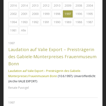
2016
2014
2013
2012
2010
2009
2008
2004
2002
2001
2000
1999
1998
1997
1996
1995
1994
1993
1992
1991
1990
1989
1988
1987
1981
Alle
1997
Laudation auf Valie Export – Preisträgerin
des Gabiele-Münterpreises Frauenmuseum
Bonn
Laudation auf Valie Export – Preisträgerin des Gabiele-
Münterpreises Frauenmuseum Bonn
(10.6.1997). Unveröffentlicht
(Archiv VALIE EXPORT)
Renate Puvogel
1997