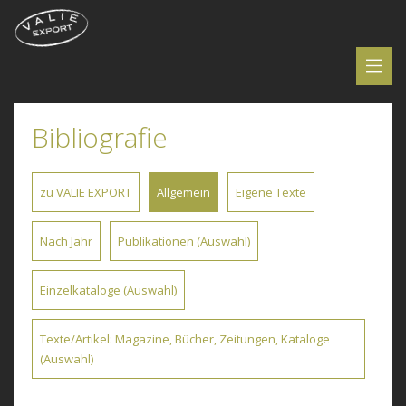
Bibliografie
zu VALIE EXPORT
Allgemein
Eigene Texte
Nach Jahr
Publikationen (Auswahl)
Einzelkataloge (Auswahl)
Texte/Artikel: Magazine, Bücher, Zeitungen, Kataloge
(Auswahl)