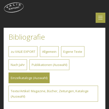
Bibliografie
zu VALIE EXPORT
Allgemein
Eigene Texte
Nach Jahr
Publikationen (Auswahl)
Einzelkataloge (Auswahl)
Texte/Artikel: Magazine, Bücher, Zeitungen, Kataloge
(Auswahl)