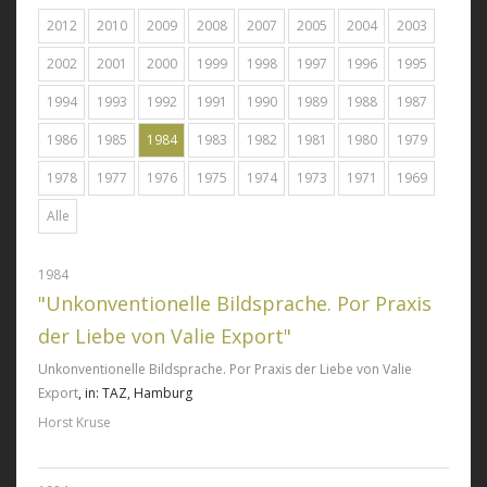
2012
2010
2009
2008
2007
2005
2004
2003
2002
2001
2000
1999
1998
1997
1996
1995
1994
1993
1992
1991
1990
1989
1988
1987
1986
1985
1984
1983
1982
1981
1980
1979
1978
1977
1976
1975
1974
1973
1971
1969
Alle
1984
"Unkonventionelle Bildsprache. Por Praxis
der Liebe von Valie Export"
Unkonventionelle Bildsprache. Por Praxis der Liebe von Valie
Export
, in: TAZ, Hamburg
Horst Kruse