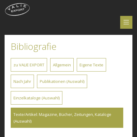
Bibliografie
zu VALIE EXPORT
Allgemein
Eigene Texte
Nach Jahr
Publikationen (Auswahl)
Einzelkataloge (Auswahl)
Texte/Artikel: Magazine, Bücher, Zeitungen, Kataloge
(Auswahl)