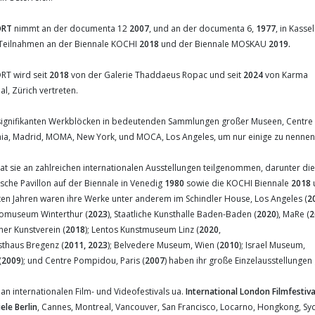
ORT
nimmt an der documenta 12
2007
, und an der documenta 6,
1977
, in Kassel 
 Teilnahmen an der Biennale KOCHI
2018
und der Biennale MOSKAU
2019
.
RT wird seit
2018
von der Galerie Thaddaeus Ropac und seit
2024
von Karma
al, Zürich vertreten.
t signifikanten Werkblöcken in bedeutenden Sammlungen großer Museen, Centre
ia, Madrid, MOMA, New York, und MOCA, Los Angeles, um nur einige zu nennen,
at sie an zahlreichen internationalen Ausstellungen teilgenommen, darunter d
ische Pavillon auf der Biennale in Venedig
1980
sowie die KOCHI Biennale
2018
zten Jahren waren ihre Werke unter anderem im Schindler House, Los Angeles (
2
otomuseum Winterthur (
2023
), Staatliche Kunsthalle Baden-Baden (
2020
), MaRe (
2
ner Kunstverein (
2018
); Lentos Kunstmuseum Linz (
2020
,
nsthaus Bregenz (
2011, 2023
); Belvedere Museum, Wien (
2010
); Israel Museum,
(
2009
); und Centre Pompidou, Paris (
2007
) haben ihr große Einzelausstellunge
an internationalen Film- und Videofestivals ua.
International London Filmfestival
ele Berlin
, Cannes, Montreal, Vancouver, San Francisco, Locarno, Hongkong, Syd