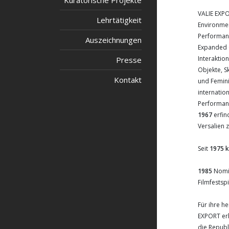
Kuratorische Projekte
VALIE EXPO
Lehrtätigkeit
Environment
Performanc
Auszeichnungen
Expanded C
Interaktio
Presse
Objekte, S
Kontakt
und Femini
internatio
Performan
1967
erfin
Versalien 
Seit
1975 k
1985
Nomin
Filmfestspi
Für ihre h
EXPORT er
die Republ