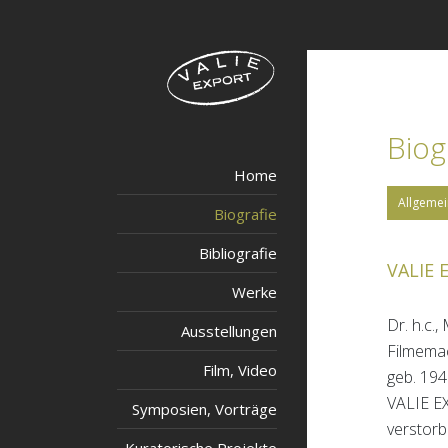
Biog
Home
Allgemei
Biografie
Bibliografie
VALIE 
Werke
Dr. h.c.
Ausstellungen
Filmema
Film, Video
geb. 194
VALIE EX
Symposien, Vorträge
verstorb