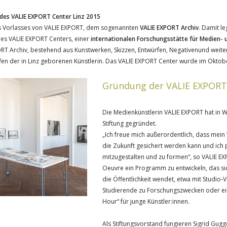
des VALIE EXPORT Center Linz 2015
s Vorlasses von VALIE EXPORT, dem sogenannten
VALIE EXPORT Archiv
. Damit le
nes VALIE EXPORT Centers, einer
internationalen Forschungsstätte für Medien-
RT Archiv, bestehend aus Kunstwerken, Skizzen, Entwürfen, Negativenund weite
en der in Linz geborenen Künstlerin. Das VALIE EXPORT Center wurde im Oktobe
Gründung der VALIE EXPORT
Die Medienkünstlerin VALIE EXPORT hat in 
Stiftung gegründet.
„Ich freue mich außerordentlich, dass mein
die Zukunft gesichert werden kann und ich 
mitzugestalten und zu formen“, so VALIE E
Oeuvre ein Programm zu entwickeln, das sich
die Öffentlichkeit wendet, etwa mit Studio-V
Studierende zu Forschungszwecken oder ei
Hour“ für junge Künstler:innen.
Als Stiftungsvorstand fungieren Sigrid Gug