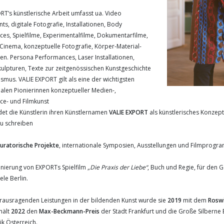
RT’s künstlerische Arbeit umfasst ua. Video
s, digitale Fotografie, Installationen, Body
es, Spielfilme, Experimentalfilme, Dokumentarfilme,
inema, konzeptuelle Fotografie, Körper-Material-
nen. Persona Performances, Laser Installationen,
kulpturen, Texte zur zeitgenössischen Kunstgeschichte
smus. VALIE EXPORT gilt als eine der wichtigsten
nalen Pionierinnen konzeptueller Medien-,
ce- und Filmkunst
det die Künstlerin ihren Künstlernamen
VALIE EXPORT
als künstlerisches Konzept
zu schreiben
uratorische Projekte
, internationale Symposien, Ausstellungen und Filmprog
ierung von EXPORTs Spielfilm
„Die Praxis der Liebe“
, Buch und Regie, für den 
ele Berlin.
erausragenden Leistungen in der bildenden Kunst wurde sie
2019
mit dem
Roswi
hält
2022
den
Max-Beckmann-Preis
der Stadt Frankfurt und die Große Silberne 
ik Österreich.