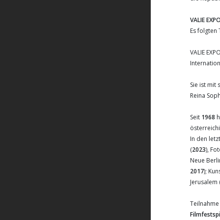
VALIE EXP
Es folgten
VALIE EXPO
Internation
Sie ist mi
Reina Soph
Seit
1968
h
österreich
In den let
(
2023
), F
Neue Berli
2017
); Ku
Jerusalem 
Teilnahme 
Filmfestspi