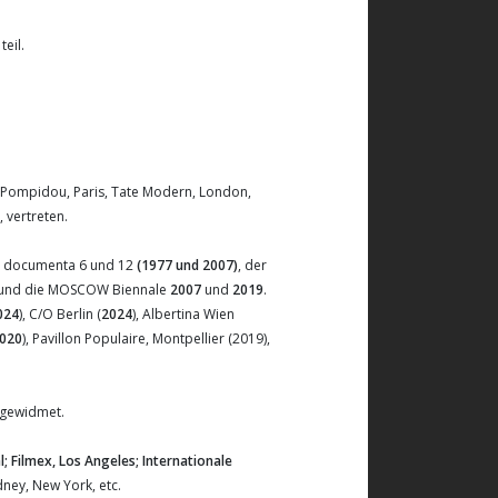
teil.
 Pompidou, Paris, Tate Modern, London,
 vertreten.
ie documenta 6 und 12
(1977 und 2007)
, der
und die MOSCOW Biennale
2007
und
2019
.
024
), C/O Berlin (
2024
), Albertina Wien
020
), Pavillon Populaire, Montpellier (2019),
n gewidmet.
; Filmex, Los Angeles; Internationale
ney, New York, etc.