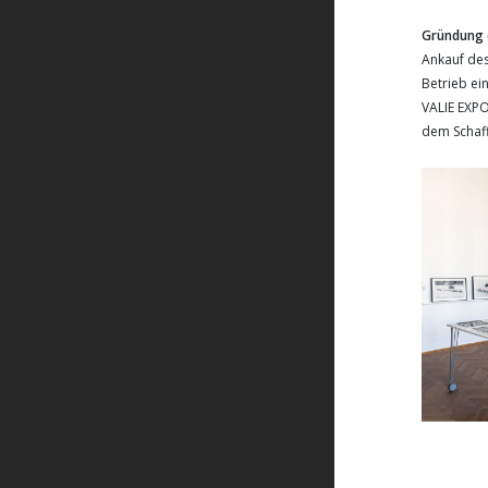
Gründung 
Ankauf de
Betrieb ei
VALIE EXPO
dem Schaff