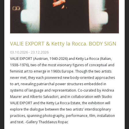
VALIE EXPORT & Ketty la Rocca. BODY SIGN
03.10.2026 - 23.12.2026
VALIE EXPORT (Austrian, 1940-2026) and Ketty La Rocca (Italian,
1938–1976), two of the most visionary figures of conceptual and
feminist art to emerge in 1960s Europe. Though the two artists
never met, they each pioneered new body-oriented approaches
to art, revealing patriarchal power structures embedded in
systems of language and representation. Co-curated by Andrea
Maurer and Alberto Salvadori, and in collaboration with Studio
VALIE EXPORT and the Ketty La Rocca Estate, the exhibition will
explore the dialogue between the two artists' interdisciplinary
practices, spanning photography, performance, film, installation
and text. -Gallery Thaddaeus Ropac