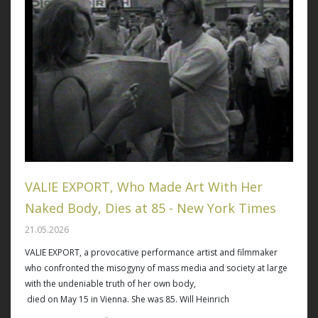
VALIE EXPORT, Who Made Art With Her
Naked Body, Dies at 85 - New York Times
21.05.2026
VALIE EXPORT, a provocative performance artist and filmmaker
who confronted the misogyny of mass media and society at large
with the undeniable truth of her own body,
died on May 15 in Vienna. She was 85. Will Heinrich