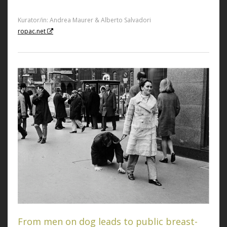
Kurator/in: Andrea Maurer & Alberto Salvadori
ropac.net
From men on dog leads to public breast-